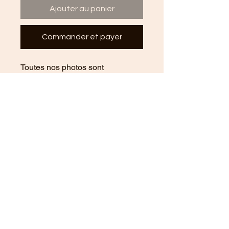
Ajouter au panier
Commander et payer
Toutes nos photos sont
imprimées chez un professionnel
et sur du papier photo sans reflet
pour un affichage optimal sur tous
les supports. Elles sont
disponibles en deux versions:
encadrée simple ou avec une
belle légende descriptive.
Cookies policy
Legal notices